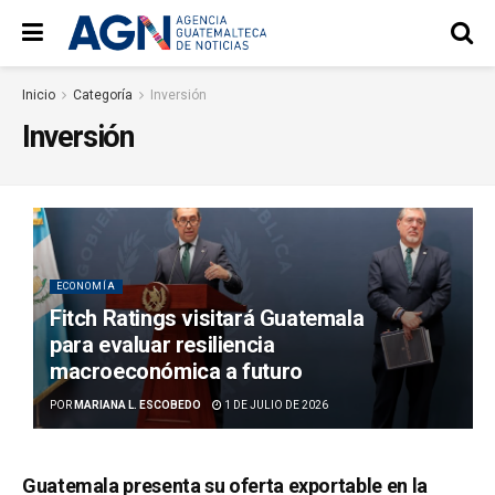
Inicio
Categoría
Inversión
Inversión
ECONOMÍA
Fitch Ratings visitará Guatemala
para evaluar resiliencia
macroeconómica a futuro
POR
MARIANA L. ESCOBEDO
1 DE JULIO DE 2026
Guatemala presenta su oferta exportable en la