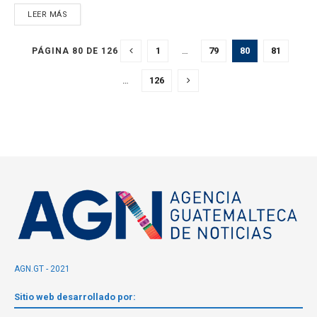
LEER MÁS
1
…
79
80
81
PÁGINA 80 DE 126
…
126
AGN.GT - 2021
Sitio web desarrollado por: