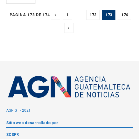
1
…
172
173
174
PÁGINA 173 DE 174
AGN.GT - 2021
Sitio web desarrollado por:
SCSPR