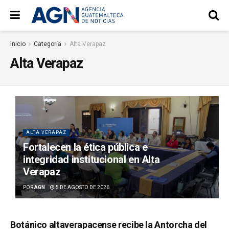
Inicio
Categoría
Alta Verapaz
Alta Verapaz
ALTA VERAPAZ
Fortalecen la ética pública e
integridad institucional en Alta
Verapaz
POR
AGN
5 DE AGOSTO DE 2026
Botánico altaverapacense recibe la Antorcha del