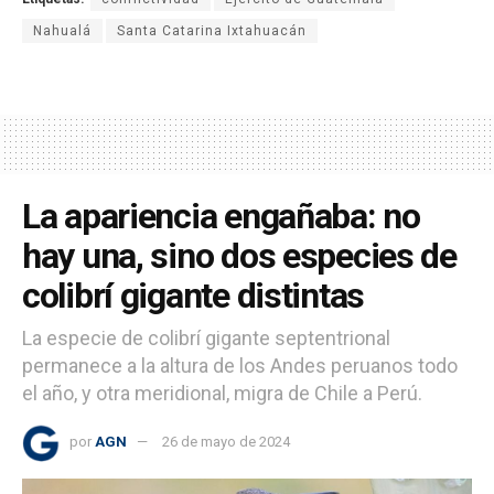
Nahualá
Santa Catarina Ixtahuacán
La apariencia engañaba: no
hay una, sino dos especies de
colibrí gigante distintas
La especie de colibrí gigante septentrional
permanece a la altura de los Andes peruanos todo
el año, y otra meridional, migra de Chile a Perú.
por
AGN
26 de mayo de 2024