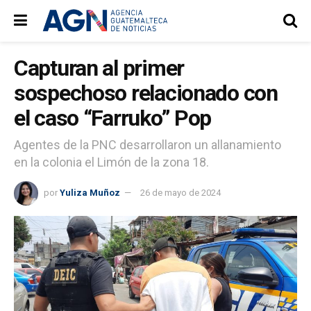
Capturan al primer
sospechoso relacionado con
el caso “Farruko” Pop
Agentes de la PNC desarrollaron un allanamiento
en la colonia el Limón de la zona 18.
por
Yuliza Muñoz
26 de mayo de 2024