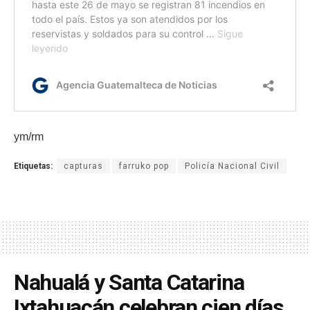
ym/rm
Etiquetas:
capturas
farruko pop
Policía Nacional Civil
Nahualá y Santa Catarina
Ixtahuacán celebran cien días