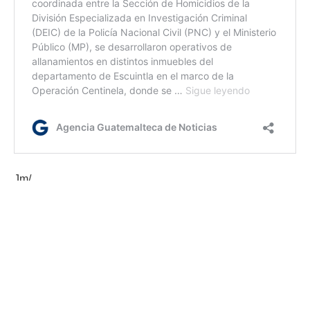
Jm/
Etiquetas:
PMT