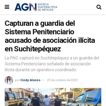
Capturan a guardia del
Sistema Penitenciario
acusado de asociación ilícita
en Suchitepéquez
La PNC capturó en Suchitepéquez a un guardia del
Sistema Penitenciario señalado de asociación
ilícita durante un operativo coordinado.
por
Cindy Alonzo
25 de octubre de 2025