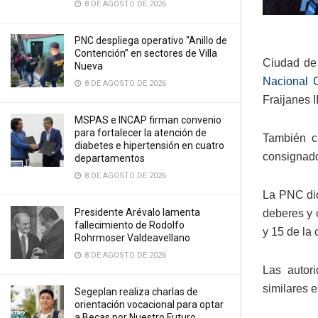
8 DE AGOSTO DE 2026
PNC despliega operativo “Anillo de
Contención” en sectores de Villa
Ciudad de 
Nueva
Nacional C
8 DE AGOSTO DE 2026
Fraijanes I
MSPAS e INCAP firman convenio
para fortalecer la atención de
También c
diabetes e hipertensión en cuatro
consignado
departamentos
8 DE AGOSTO DE 2026
La PNC dio
Presidente Arévalo lamenta
deberes y 
fallecimiento de Rodolfo
y 15 de la 
Rohrmoser Valdeavellano
8 DE AGOSTO DE 2026
Las autori
similares e
Segeplan realiza charlas de
orientación vocacional para optar
a Becas por Nuestro Futuro