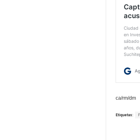
ca/rm/dm
Etiquetas:
F