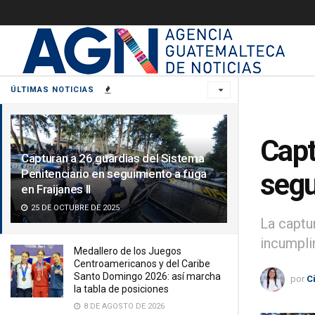
ÚLTIMAS NOTICIAS
Capt
Capturan a 26 guardias del Sistema
Penitenciario en seguimiento a fuga
segu
en Fraijanes II
25 DE OCTUBRE DE 2025
La captu
incumpli
Medallero de los Juegos
Centroamericanos y del Caribe
Santo Domingo 2026: así marcha
por
C
la tabla de posiciones
8 DE AGOSTO DE 2026