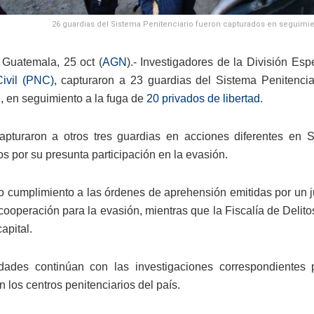
26 guardias del Sistema Penitenciario fueron capturados en seguimient
Guatemala, 25 oct (
AGN
).- Investigadores de la División Es
ivil (PNC),
capturaron a 23 guardias del Sistema Penitencia
I, en seguimiento a la fuga de
20 privados de libertad.
apturaron a otros tres guardias en acciones diferentes en 
s por su presunta participación en la evasión.
 cumplimiento a las órdenes de aprehensión emitidas por un j
cooperación para la evasión, mientras que la Fiscalía de Delit
capital.
dades continúan con las investigaciones correspondientes 
n los centros penitenciarios del país.