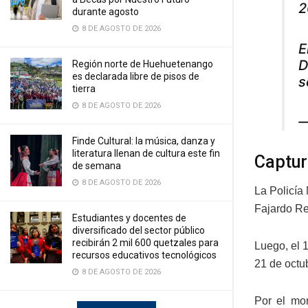
2
durante agosto
8 DE AGOSTO DE 2026
E
D
Región norte de Huehuetenango
es declarada libre de pisos de
s
tierra
8 DE AGOSTO DE 2026
—
Finde Cultural: la música, danza y
literatura llenan de cultura este fin
Captur
de semana
8 DE AGOSTO DE 2026
La Policía
Fajardo Re
Estudiantes y docentes de
diversificado del sector público
recibirán 2 mil 600 quetzales para
Luego, el 1
recursos educativos tecnológicos
21 de octu
8 DE AGOSTO DE 2026
Por el mom