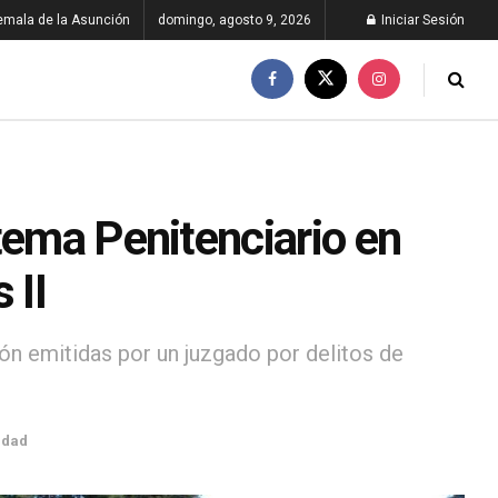
emala de la Asunción
domingo, agosto 9, 2026
Iniciar Sesión
tema Penitenciario en
 II
ón emitidas por un juzgado por delitos de
idad