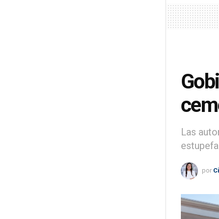
Gobi
ceme
Las auto
estupefa
por
C