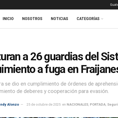
Guat
INICIO
NOSOTROS
NOTICIAS
CATEGORÍAS
uran a 26 guardias del Sis
imiento a fuga en Fraijanes
ra se dio en cumplimiento de órdenes de aprehensi
miento de deberes y cooperación para evasión.
indy Alonzo
25 de octubre de 2025
en
NACIONALES
,
PORTADA
,
Segur