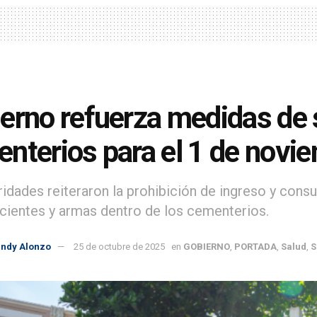
erno refuerza medidas de 
nterios para el 1 de novi
ridades reiteraron la prohibición de ingreso y cons
cientes y armas dentro de los cementerios.
indy Alonzo
25 de octubre de 2025
en
GOBIERNO
,
PORTADA
,
Salud
,
S