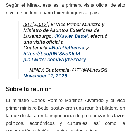
Según el Minex, esta es la primera visita oficial de alto
nivel de un funcionario luxemburgués al país.
🇬🇹🤝🇱🇺 | El Vice Primer Ministro y
Ministro de Asuntos Exteriores de
Luxemburgo,
@Xavier_Bettel
, efectuó
una visita oficial a
Guatemala.
#NotaDePrensa
🔗
https://t.co/0Nf8NdKlpM
pic.twitter.com/wTyYSkbary
— MINEX Guatemala 🇬🇹 (@MinexGt)
November 12, 2025
Sobre la reunión
El ministro Carlos Ramiro Martínez Alvarado y el vice
primer ministro Bettel sostuvieron una reunión bilateral en
la que destacaron la importancia de profundizar los lazos
políticos, económicos y culturales, así como la
cooperación estratégica entre los dos países.