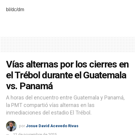
bl/dc/dm
Vías alternas por los cierres en
el Trébol durante el Guatemala
vs. Panamá
A horas del encuentro entre Guatemala y Panamá,
la PMT compartió vías alternas en las
inmediaciones del estadio El Trébol.
por
Josue David Acevedo Rivas
12 de noviembre de 2025