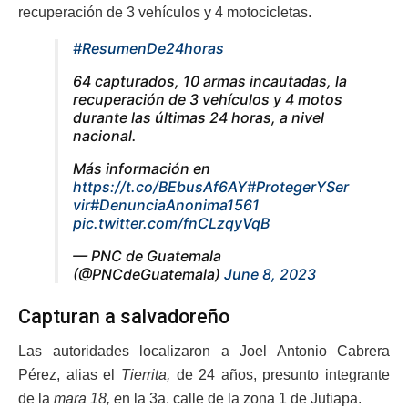
recuperación de 3 vehículos y 4 motocicletas.
#ResumenDe24horas
64 capturados, 10 armas incautadas, la
recuperación de 3 vehículos y 4 motos
durante las últimas 24 horas, a nivel
nacional.
Más información en
https://t.co/BEbusAf6AY
#ProtegerYSer
vir
#DenunciaAnonima1561
pic.twitter.com/fnCLzqyVqB
— PNC de Guatemala
(@PNCdeGuatemala)
June 8, 2023
Capturan a salvadoreño
Las autoridades localizaron a Joel Antonio Cabrera
Pérez, alias el
Tierrita,
de 24 años, presunto integrante
de la
mara 18, e
n la 3a. calle de la zona 1 de Jutiapa.