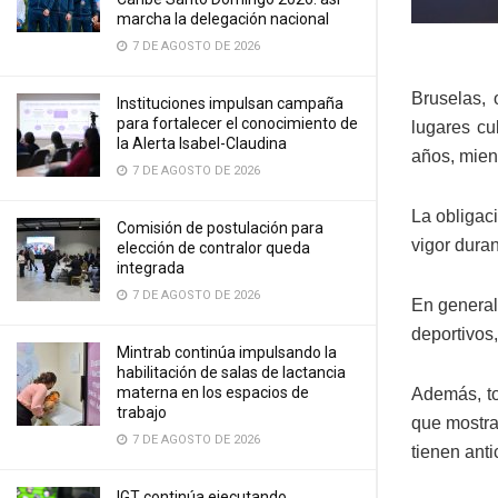
marcha la delegación nacional
7 DE AGOSTO DE 2026
Bruselas, 
Instituciones impulsan campaña
para fortalecer el conocimiento de
lugares cu
la Alerta Isabel-Claudina
años, mien
7 DE AGOSTO DE 2026
La obligac
Comisión de postulación para
vigor duran
elección de contralor queda
integrada
7 DE AGOSTO DE 2026
En general,
deportivos,
Mintrab continúa impulsando la
habilitación de salas de lactancia
materna en los espacios de
Además, to
trabajo
que mostra
7 DE AGOSTO DE 2026
tienen ant
IGT continúa ejecutando