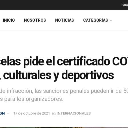
Gua
INICIO
NOSOTROS
NOTICIAS
CATEGORÍAS
elas pide el certificado C
, culturales y deportivos
e infracción, las sanciones penales pueden ir de 50
s para los organizadores.
GN
17 de octubre de 2021
en
INTERNACIONALES