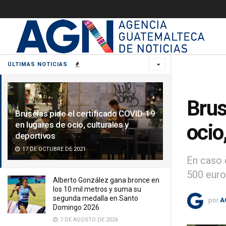
ÚLTIMAS NOTICIAS
Brus
Bruselas pide el certificado COVID-19
en lugares de ocio, culturales y
ocio
deportivos
17 DE OCTUBRE DE 2021
En caso d
500 euro
Alberto González gana bronce en
los 10 mil metros y suma su
segunda medalla en Santo
por
A
Domingo 2026
7 DE AGOSTO DE 2026