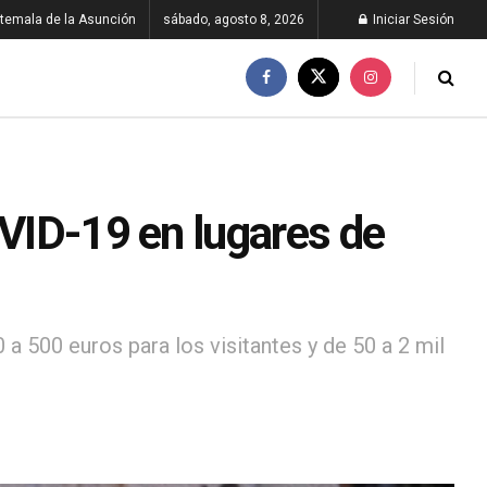
temala de la Asunción
sábado, agosto 8, 2026
Iniciar Sesión
OVID-19 en lugares de
 a 500 euros para los visitantes y de 50 a 2 mil