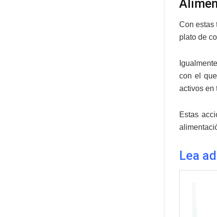
Alimen
Con estas t
plato de c
Igualmente
con el que
activos en 
Estas acci
alimentaci
Lea a