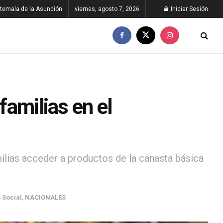
temala de la Asunción
viernes, agosto 7, 2026
Iniciar Sesión
familias en el
ilias acceder a productos de la canasta básica
 Social
,
NACIONALES