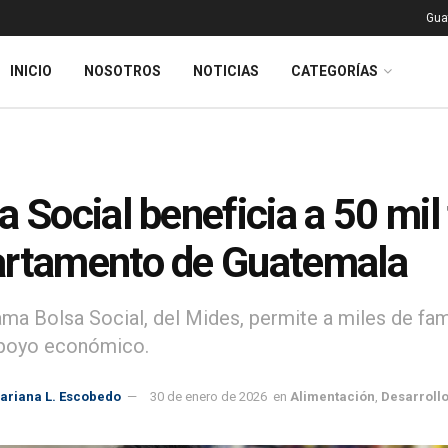
Gua
INICIO
NOSOTROS
NOTICIAS
CATEGORÍAS
a Social beneficia a 50 mil 
rtamento de Guatemala
ama Bolsa Social, del Mides, permite a miles de fam
apoyo económico.
ariana L. Escobedo
30 de enero de 2026
en
Alimentación
,
Desarrollo