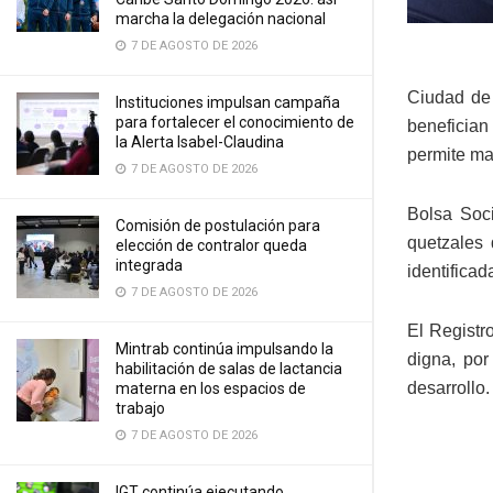
marcha la delegación nacional
7 DE AGOSTO DE 2026
Ciudad de
Instituciones impulsan campaña
para fortalecer el conocimiento de
beneficia
la Alerta Isabel-Claudina
permite ma
7 DE AGOSTO DE 2026
Bolsa Soci
Comisión de postulación para
quetzales 
elección de contralor queda
integrada
identifica
7 DE AGOSTO DE 2026
El Registr
Mintrab continúa impulsando la
digna, po
habilitación de salas de lactancia
desarrollo.
materna en los espacios de
trabajo
7 DE AGOSTO DE 2026
IGT continúa ejecutando