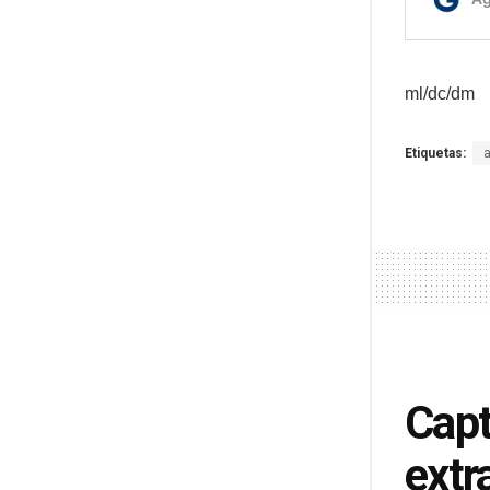
ml/dc/dm
Etiquetas:
Capt
extr