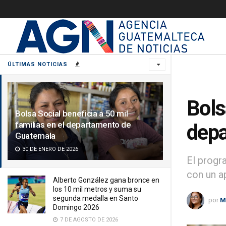
ÚLTIMAS NOTICIAS
Bols
Bolsa Social beneficia a 50 mil
familias en el departamento de
depa
Guatemala
30 DE ENERO DE 2026
El progr
con un 
Alberto González gana bronce en
los 10 mil metros y suma su
segunda medalla en Santo
por
M
Domingo 2026
7 DE AGOSTO DE 2026