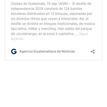
ym/dm
Etiquetas:
15 de septiembre
203 años de independencia
desfile cívico escolar