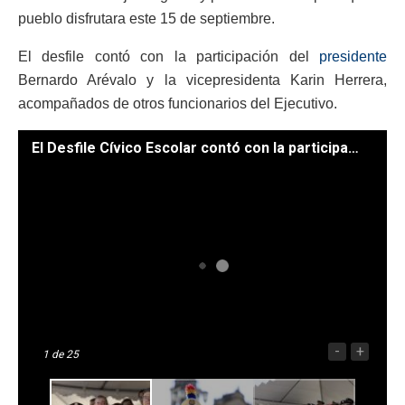
pueblo disfrutara este 15 de septiembre.
El desfile contó con la participación del
presidente
Bernardo Arévalo y la vicepresidenta Karin Herrera,
acompañados de otros funcionarios del Ejecutivo.
El Desfile Cívico Escolar contó con la participación de 120 bandas escolares. /Foto: Gobierno de Guatemala.
-
+
1
de 25