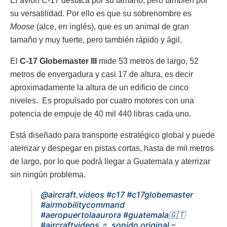
El avión C-17 destaca por su tamaño, pero también por
su versatilidad. Por ello es que su sobrenombre es
Moose
(alce, en inglés), que es un animal de gran
tamaño y muy fuerte, pero también rápido y ágil.
El
C-17 Globemaster III
mide 53 metros de largo, 52
metros de envergadura y casi 17 de altura, es decir
aproximadamente la altura de un edificio de cinco
niveles. Es propulsado por cuatro motores con una
potencia de empuje de 40 mil 440 libras cada uno.
Está diseñado para transporte estratégico global y puede
aterrizar y despegar en pistas cortas, hasta de mil metros
de largo, por lo que podrá llegar a Guatemala y aterrizar
sin ningún problema.
@aircraft.videos
#c17
#c17globemaster
#airmobilitycommand
#aeropuertolaaurora
#guatemala🇬🇹
#aircraftvideos
♬ sonido original –