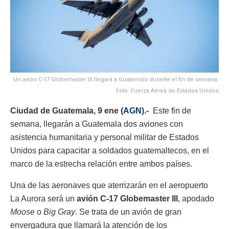
Un avión C-17 Globemaster III llegará a Guatemala durante el fin de semana.
Foto: Fuerza Aérea de Estados Unidos
Ciudad de Guatemala, 9 ene (
AGN
).-
Este fin de
semana, llegarán a Guatemala dos aviones con
asistencia humanitaria y personal militar de Estados
Unidos para capacitar a soldados guatemaltecos, en el
marco de la estrecha relación entre ambos países.
Una de las aeronaves que aterrizarán en el aeropuerto
La Aurora será un
avión C-17 Globemaster III
, apodado
Moose
o
Big Gray
. Se trata de un avión de gran
envergadura que llamará la atención de los