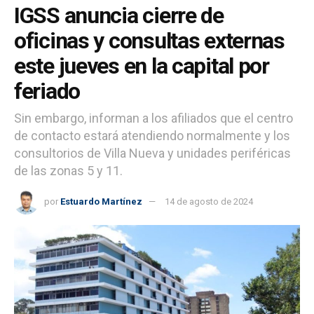
IGSS anuncia cierre de
oficinas y consultas externas
este jueves en la capital por
feriado
Sin embargo, informan a los afiliados que el centro
de contacto estará atendiendo normalmente y los
consultorios de Villa Nueva y unidades periféricas
de las zonas 5 y 11.
por
Estuardo Martínez
14 de agosto de 2024