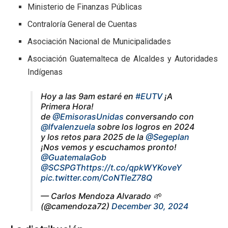
Ministerio de Finanzas Públicas
Contraloría General de Cuentas
Asociación Nacional de Municipalidades
Asociación Guatemalteca de Alcaldes y Autoridades
Indígenas
Hoy a las 9am estaré en
#EUTV
¡A
Primera Hora!
de
@EmisorasUnidas
conversando con
@lfvalenzuela
sobre los logros en 2024
y los retos para 2025 de la
@Segeplan
¡Nos vemos y escuchamos pronto!
@GuatemalaGob
@SCSPGT
https://t.co/qpkWYKoveY
pic.twitter.com/CoNTleZ78Q
— Carlos Mendoza Alvarado 🌱
(@camendoza72)
December 30, 2024