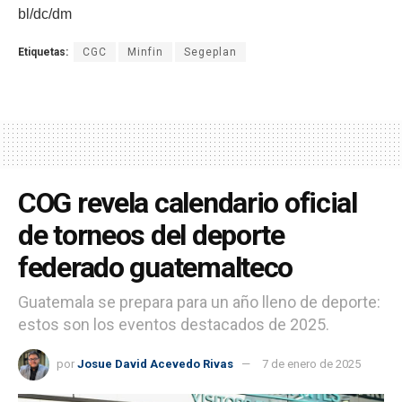
bl/dc/dm
Etiquetas:
CGC
Minfin
Segeplan
COG revela calendario oficial
de torneos del deporte
federado guatemalteco
Guatemala se prepara para un año lleno de deporte:
estos son los eventos destacados de 2025.
por
Josue David Acevedo Rivas
7 de enero de 2025