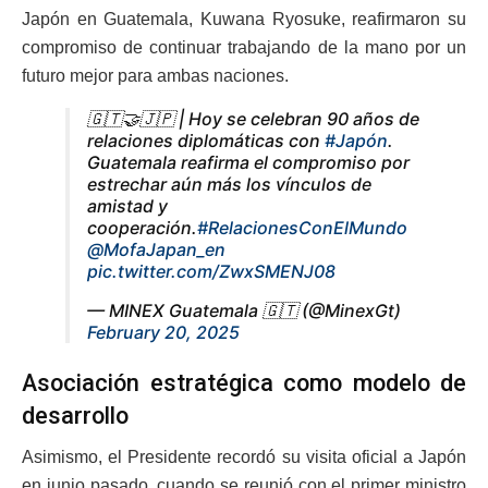
Japón en Guatemala, Kuwana Ryosuke, reafirmaron su
compromiso de continuar trabajando de la mano por un
futuro mejor para ambas naciones.
🇬🇹🤝🇯🇵 | Hoy se celebran 90 años de
relaciones diplomáticas con
#Japón
.
Guatemala reafirma el compromiso por
estrechar aún más los vínculos de
amistad y
cooperación.
#RelacionesConElMundo
@MofaJapan_en
pic.twitter.com/ZwxSMENJ08
— MINEX Guatemala 🇬🇹 (@MinexGt)
February 20, 2025
Asociación estratégica como modelo de
desarrollo
Asimismo, el Presidente recordó su visita oficial a Japón
en junio pasado, cuando se reunió con el primer ministro