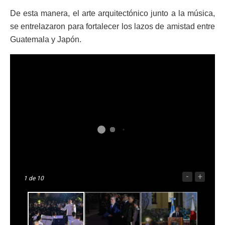
De esta manera, el arte arquitectónico junto a la música,
se entrelazaron para fortalecer los lazos de amistad entre
Guatemala y Japón.
-
+
1
de 10