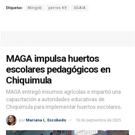
Etiquetas:
Mingob
perros K9
SGAIA
MAGA impulsa huertos
escolares pedagógicos en
Chiquimula
MAGA entregó insumos agrícolas e impartió una
capacitación a autoridades educativas de
Chiquimula para implementar huertos escolares.
por
Mariana L. Escobedo
16 de septiembre de 2025