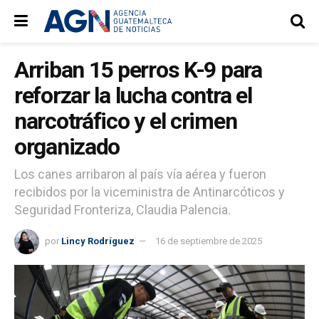
Arriban 15 perros K-9 para
reforzar la lucha contra el
narcotráfico y el crimen
organizado
Los canes arribaron al país vía aérea y fueron
recibidos por la viceministra de Antinarcóticos y
Seguridad Fronteriza, Claudia Palencia.
por
Lincy Rodríguez
16 de septiembre de 2025