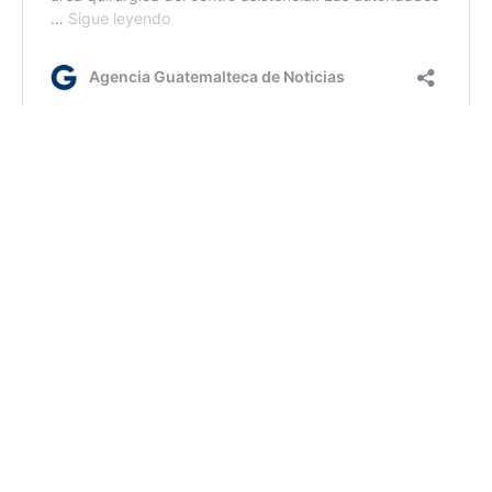
ml/dc/dm
Etiquetas:
huertos escolares
MAGA
Mineduc
AGN.GT - 2021