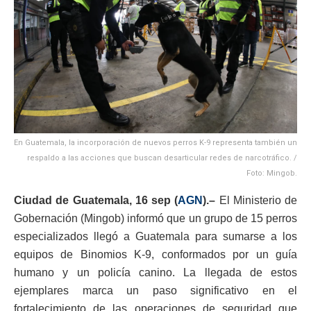
En Guatemala, la incorporación de nuevos perros K-9 representa también un
respaldo a las acciones que buscan desarticular redes de narcotráfico. /
Foto: Mingob.
Ciudad de Guatemala, 16 sep (
AGN
).–
El Ministerio de
Gobernación (Mingob) informó que un grupo de 15 perros
especializados llegó a Guatemala para sumarse a los
equipos de Binomios K-9, conformados por un guía
humano y un policía canino. La llegada de estos
ejemplares marca un paso significativo en el
fortalecimiento de las operaciones de seguridad que