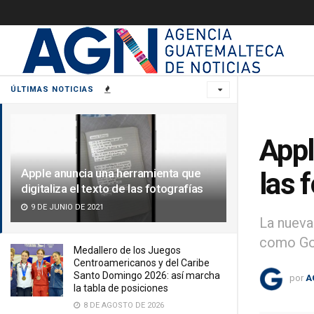
ÚLTIMAS NOTICIAS
Appl
Apple anuncia una herramienta que
las 
digitaliza el texto de las fotografías
9 DE JUNIO DE 2021
La nueva
como Go
Medallero de los Juegos
Centroamericanos y del Caribe
Santo Domingo 2026: así marcha
por
A
la tabla de posiciones
8 DE AGOSTO DE 2026