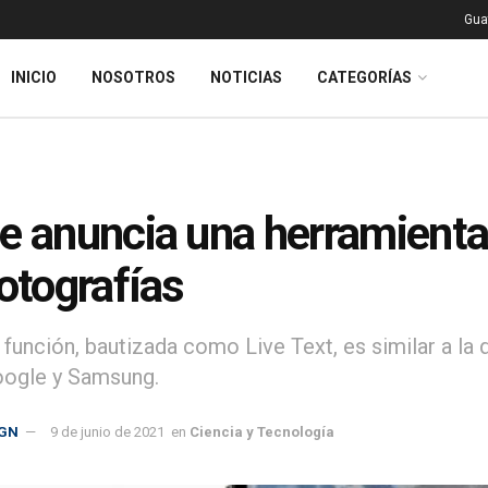
Gua
INICIO
NOSOTROS
NOTICIAS
CATEGORÍAS
e anuncia una herramienta q
fotografías
 función, bautizada como Live Text, es similar a l
ogle y Samsung.
GN
9 de junio de 2021
en
Ciencia y Tecnología