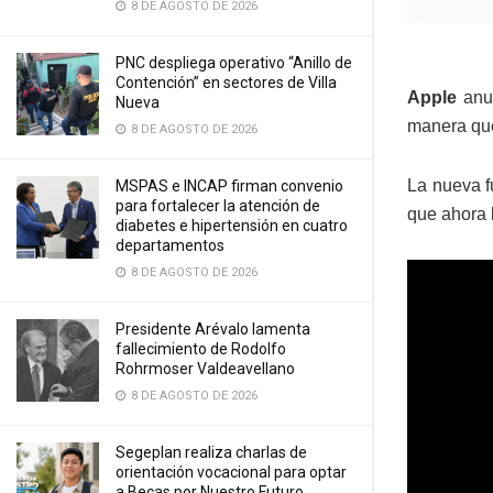
8 DE AGOSTO DE 2026
PNC despliega operativo “Anillo de
Contención” en sectores de Villa
Apple
anun
Nueva
manera que
8 DE AGOSTO DE 2026
La nueva 
MSPAS e INCAP firman convenio
para fortalecer la atención de
que ahora 
diabetes e hipertensión en cuatro
departamentos
8 DE AGOSTO DE 2026
Presidente Arévalo lamenta
fallecimiento de Rodolfo
Rohrmoser Valdeavellano
8 DE AGOSTO DE 2026
Segeplan realiza charlas de
orientación vocacional para optar
a Becas por Nuestro Futuro