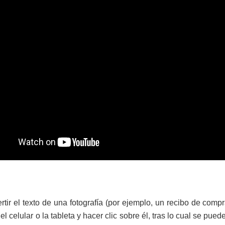
tir el texto de una fotografía (por ejemplo, un recibo de compr
l celular o la tableta y hacer clic sobre él, tras lo cual se pu