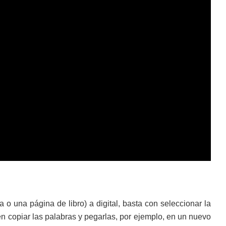
a o una página de libro) a digital, basta con seleccionar la
eden copiar las palabras y pegarlas, por ejemplo, en un nuevo