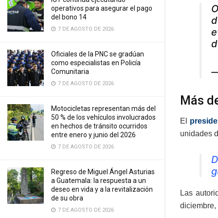
O
operativos para asegurar el pago
del bono 14
d
7 DE AGOSTO DE 2026
e
d
Oficiales de la PNC se gradúan
como especialistas en Policía
—
Comunitaria
7 DE AGOSTO DE 2026
Más de
Motocicletas representan más del
50 % de los vehículos involucrados
El
preside
en hechos de tránsito ocurridos
unidades d
entre enero y junio del 2026
7 DE AGOSTO DE 2026
D
g
Regreso de Miguel Ángel Asturias
a Guatemala: la respuesta a un
deseo en vida y a la revitalización
Las autori
de su obra
diciembre,
7 DE AGOSTO DE 2026