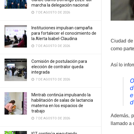
marcha la delegación nacional
7 DE AGOSTO DE 2026
Instituciones impulsan campaña
para fortalecer el conocimiento de
la Alerta Isabel-Claudina
Ciudad de 
7 DE AGOSTO DE 2026
como parte 
Comisión de postulación para
Así lo info
elección de contralor queda
integrada
O
7 DE AGOSTO DE 2026
d
e
Mintrab continúa impulsando la
habilitación de salas de lactancia
d
materna en los espacios de
trabajo
Además, po
7 DE AGOSTO DE 2026
llamado a 
IGT continúa ejecutando