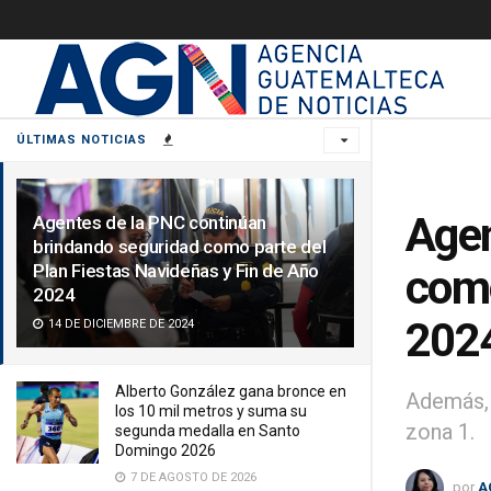
ÚLTIMAS NOTICIAS
Agen
Agentes de la PNC continúan
brindando seguridad como parte del
Plan Fiestas Navideñas y Fin de Año
como
2024
202
14 DE DICIEMBRE DE 2024
Alberto González gana bronce en
Además, 
los 10 mil metros y suma su
zona 1.
segunda medalla en Santo
Domingo 2026
7 DE AGOSTO DE 2026
por
A