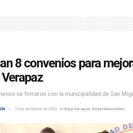
an 8 convenios para mejor
 Verapaz
enios se firmaron con la municipalidad de San Migu
GN
14 de diciembre de 2024
en
Baja Verapaz
,
Departamentales