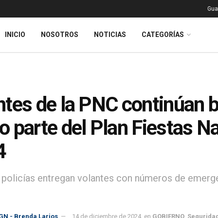
Gua
INICIO
NOSOTROS
NOTICIAS
CATEGORÍAS
tes de la PNC continúan 
 parte del Plan Fiestas N
4
policías entregan volantes con números de emergen
GN - Brenda Larios
14 de diciembre de 2024
en
GOBIERNO
,
Segurida