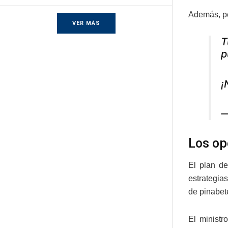
Además, per
VER MÁS
T
p
¡
—
Los op
El plan de
estrategia
de pinabete
El ministr