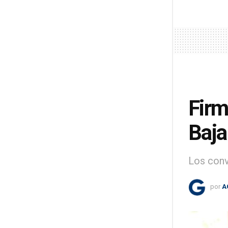
Firm
Baja
Los conv
por
A