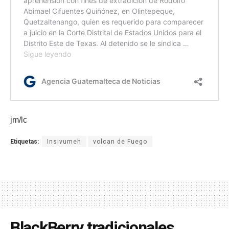
jm/lc
Etiquetas:
Insivumeh
volcan de Fuego
BlackBerry tradicionales