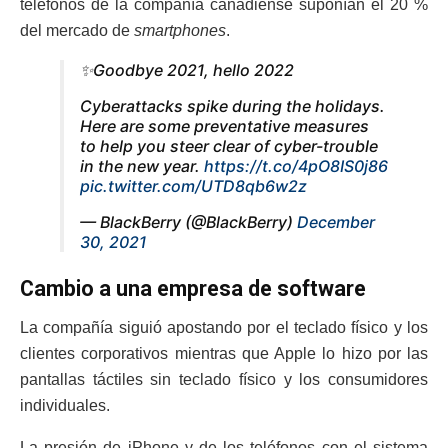
teléfonos de la compañía canadiense suponían el 20 %
del mercado de
smartphones
.
✨Goodbye 2021, hello 2022
Cyberattacks spike during the holidays.
Here are some preventative measures
to help you steer clear of cyber-trouble
in the new year.
https://t.co/4pO8IS0j86
pic.twitter.com/UTD8qb6w2z
— BlackBerry (@BlackBerry)
December
30, 2021
Cambio a una empresa de software
La compañía siguió apostando por el teclado físico y los
clientes corporativos mientras que Apple lo hizo por las
pantallas táctiles sin teclado físico y los consumidores
individuales.
La presión de iPhone y de los teléfonos con el sistema