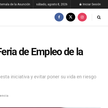
temala de la Asunción
sábado, agosto 8, 2026
Iniciar Sesión
Feria de Empleo de la
sta iniciativa y evitar poner su vida en riesgo
encia