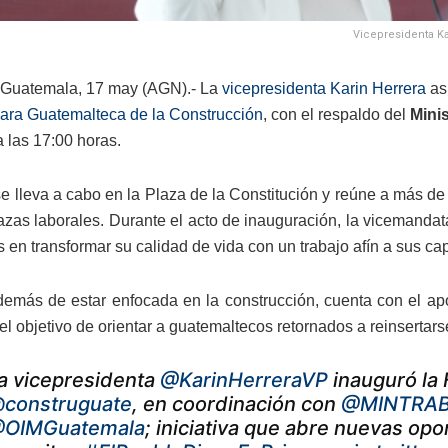
Vicepresidenta Ka
 Guatemala, 17 may (AGN).- La
vicepresidenta Karin Herrera
asi
ra Guatemalteca de la Construcción
, con el respaldo del
Minis
 las 17:00 horas.
se lleva a cabo en la Plaza de la Constitución y reúne a más d
lazas laborales. Durante el acto de inauguración, la vicemandat
s en transformar su calidad de vida con un trabajo afín a sus c
además de estar enfocada en la construcción, cuenta con el ap
el objetivo de orientar a guatemaltecos retornados a reinsertars
a vicepresidenta
@KarinHerreraVP
inauguró la 
construguate
, en coordinación con
@MINTRAB
OIMGuatemala
; iniciativa que abre nuevas op