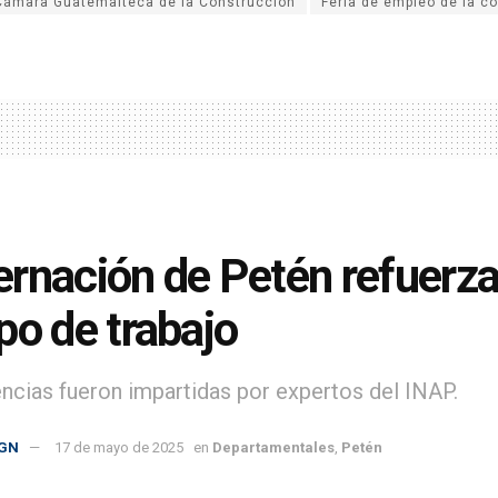
Cámara Guatemalteca de la Construcción
Feria de empleo de la c
rnación de Petén refuerza 
po de trabajo
ncias fueron impartidas por expertos del INAP.
GN
17 de mayo de 2025
en
Departamentales
,
Petén