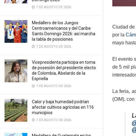
7 DE AGOSTO DE 2026
Medallero de los Juegos
Ciudad de
Centroamericanos y del Caribe
Santo Domingo 2026: así marcha
por la
Cáma
la tabla de posiciones
mayo hasta
7 DE AGOSTO DE 2026
El evento 
Vicepresidenta participa en toma
de 5 mil p
de posesión del presidente electo
de Colombia, Abelardo de la
interesado
Espriella
7 DE AGOSTO DE 2026
La feria, 
(OIM), con 
Calor y baja humedad podrían
afectar cultivos agrícolas en 116
municipios
L
7 DE AGOSTO DE 2026
@
@
Medallero de Guatemala en los