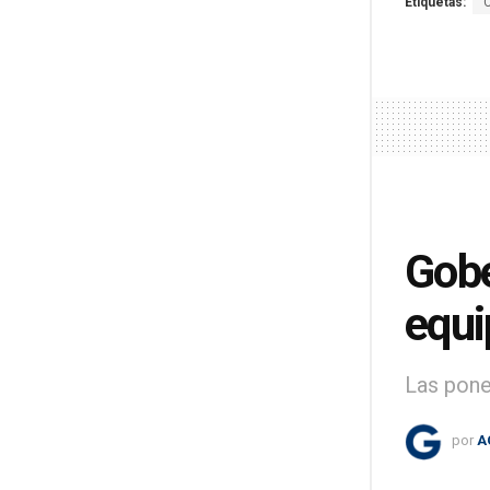
Etiquetas:
Gobe
equi
Las pone
por
A