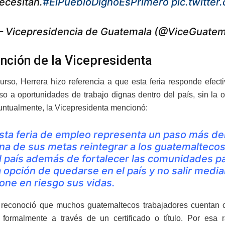
ecesitan.
#ElPuebloDignoEsPrimero
pic.twitte
 Vicepresidencia de Guatemala (@ViceGuate
ención de la Vicepresidenta
urso, Herrera hizo referencia a que esta feria responde efec
so a oportunidades de trabajo dignas dentro del país, sin la 
Puntualmente, la Vicepresidenta mencionó:
sta feria de empleo representa un paso más del
na de sus metas reintegrar a los guatemalteco
l país además de fortalecer las comunidades p
a opción de quedarse en el país y no salir medi
one en riesgo sus vidas.
reconoció que muchos guatemaltecos trabajadores cuentan c
formalmente a través de un certificado o título. Por esa ra