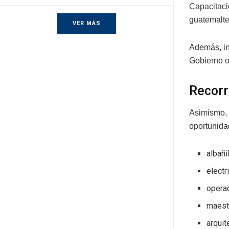
Capacitaci
guatemalte
VER MÁS
Además, in
Gobierno o
Recorr
Asimismo, 
oportunida
albañi
electr
opera
maest
arquit