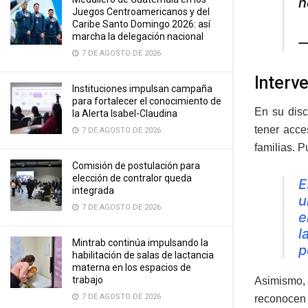
n
Juegos Centroamericanos y del
Caribe Santo Domingo 2026: así
marcha la delegación nacional
—
7 DE AGOSTO DE 2026
Interv
Instituciones impulsan campaña
para fortalecer el conocimiento de
En su disc
la Alerta Isabel-Claudina
tener acce
7 DE AGOSTO DE 2026
familias. 
Comisión de postulación para
elección de contralor queda
E
integrada
u
7 DE AGOSTO DE 2026
e
l
Mintrab continúa impulsando la
p
habilitación de salas de lactancia
materna en los espacios de
trabajo
Asimismo, 
7 DE AGOSTO DE 2026
reconocen 