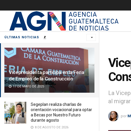
ÚLTIMAS NOTICIAS
Vice
Vicepresidenta participa en la Feria
Cons
de Empleo de la Construcción
17 DE MAYO DE 2025
La Vicepr
al migrar
Segeplan realiza charlas de
orientación vocacional para optar
a Becas por Nuestro Futuro
por
M
durante agosto
8 DE AGOSTO DE 2026