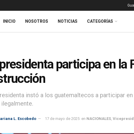
Gua
INICIO
NOSOTROS
NOTICIAS
CATEGORÍAS
presidenta participa en la 
trucción
esidenta instó a los guatemaltecos a participar en e
 ilegalmente.
ariana L. Escobedo
17 de mayo de 2025
en
NACIONALES
,
Vicepresid