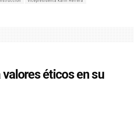
onstrucción
vicepresidenta Karin Herrera
valores éticos en su