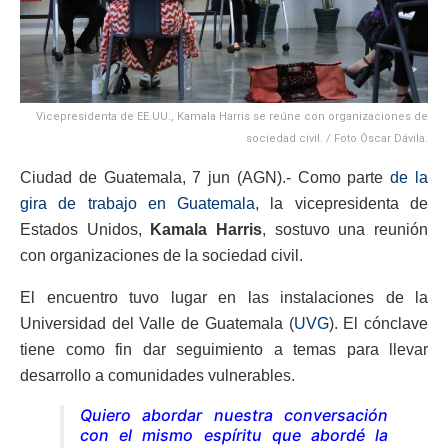
Vicepresidenta de EE.UU., Kamala Harris se reúne con organizaciones de
sociedad civil. / Foto Óscar Dávila.
Ciudad de Guatemala, 7 jun (AGN).- Como parte
de la
gira de trabajo en Guatemala
, la vicepresidenta de
Estados Unidos,
Kamala Harris
, sostuvo una reunión
con organizaciones de la sociedad civil.
El encuentro tuvo lugar en las instalaciones de la
Universidad del Valle de Guatemala (
UVG
). El cónclave
tiene como fin dar seguimiento a temas para llevar
desarrollo a comunidades vulnerables.
Quiero abordar nuestra conversación
con el mismo espíritu que abordé la