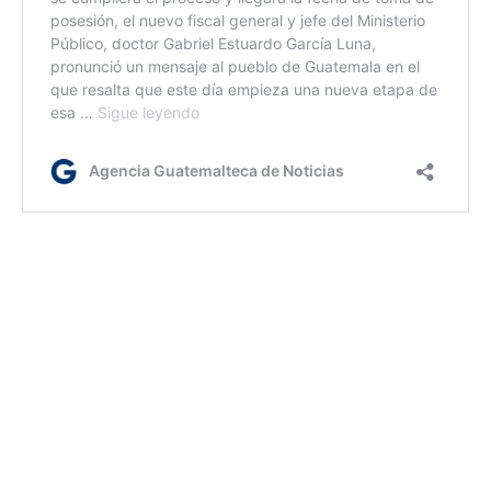
rm
Etiquetas:
Medio ambiente
Papa Léon XIV