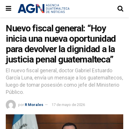
Nuevo fiscal general: “Hoy
inicia una nueva oportunidad
para devolver la dignidad a la
justicia penal guatemalteca”
El nuevo fiscal general, doctor Gabriel Estuardo
García Luna, envía un mensaje a los guatemaltecos,
luego de tomar posesión como jefe del Ministerio
Público.
por
R Morales
17 de mayo de 2026