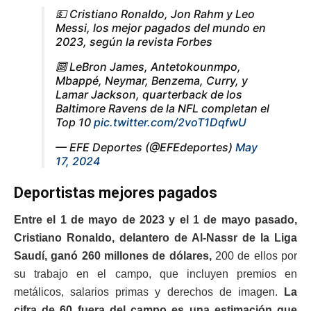
💵 Cristiano Ronaldo, Jon Rahm y Leo
Messi, los mejor pagados del mundo en
2023, según la revista Forbes
🔟 LeBron James, Antetokounmpo,
Mbappé, Neymar, Benzema, Curry, y
Lamar Jackson, quarterback de los
Baltimore Ravens de la NFL completan el
Top 10
pic.twitter.com/2voT1DqfwU
— EFE Deportes (@EFEdeportes)
May
17, 2024
Deportistas mejores pagados
Entre el 1 de mayo de 2023 y el 1 de mayo pasado,
Cristiano Ronaldo, delantero de Al-Nassr de la Liga
Saudí, ganó 260 millones de dólares,
200 de ellos por
su trabajo en el campo, que incluyen premios en
metálicos, salarios primas y derechos de imagen.
La
cifra de 60 fuera del campo es una estimación que