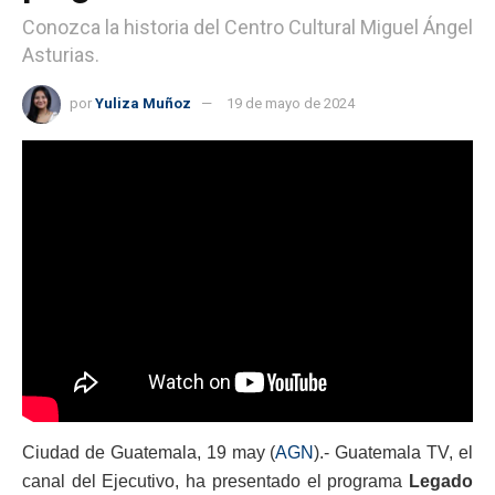
Conozca la historia del Centro Cultural Miguel Ángel
Asturias.
por
Yuliza Muñoz
19 de mayo de 2024
Ciudad de Guatemala, 19 may (
AGN
).- Guatemala TV, el
canal del Ejecutivo, ha presentado el programa
Legado