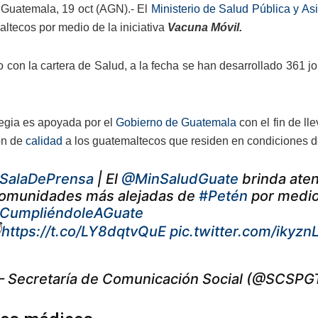
Guatemala, 19 oct (AGN).- El
Ministerio de Salud Pública y A
altecos por medio de la iniciativa
Vacuna Móvil.
 con la cartera de Salud, a la fecha se han desarrollado 361 
tegia es apoyada por el
Gobierno de Guatemala
con el fin de ll
ón de
calidad
a los guatemaltecos que residen en condiciones de
SalaDePrensa
| El
@MinSaludGuate
brinda aten
omunidades más alejadas de
#Petén
por medio
CumpliéndoleAGuate

https://t.co/LY8dqtvQuE
pic.twitter.com/ikyz
 Secretaría de Comunicación Social (@SCSPG