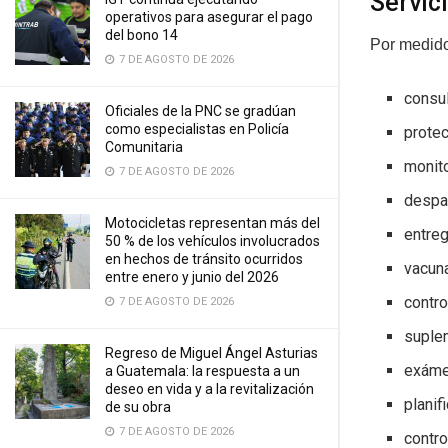
Servic
operativos para asegurar el pago
del bono 14
Por medido
7 DE AGOSTO DE 2026
consu
Oficiales de la PNC se gradúan
como especialistas en Policía
protec
Comunitaria
monito
7 DE AGOSTO DE 2026
despa
Motocicletas representan más del
entre
50 % de los vehículos involucrados
en hechos de tránsito ocurridos
vacun
entre enero y junio del 2026
contr
7 DE AGOSTO DE 2026
suple
Regreso de Miguel Ángel Asturias
exáme
a Guatemala: la respuesta a un
deseo en vida y a la revitalización
planif
de su obra
7 DE AGOSTO DE 2026
contro