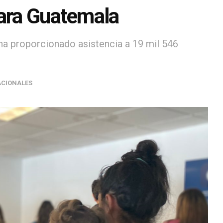
para Guatemala
 ha proporcionado asistencia a 19 mil 546
CIONALES