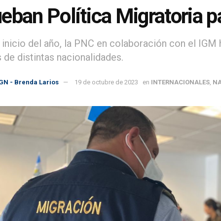
eban Política Migratoria 
 inicio del año, la PNC en colaboración con el IGM
 de distintas nacionalidades.
GN - Brenda Larios
19 de octubre de 2023
en
INTERNACIONALES
,
NA