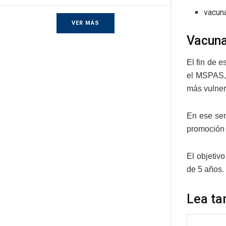
vacuna
VER MÁS
Vacuna
El fin de 
el MSPAS, 
más vulnera
En ese sen
promoción 
El objetiv
de 5 años. 
Lea ta