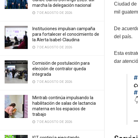
Ciudad de 
marcha la delegación nacional
mil guatem
7 DE AGOSTO DE 2026
De acuerdo
Instituciones impulsan campaña
para fortalecer el conocimiento de
del país.
la Alerta Isabel-Claudina
7 DE AGOSTO DE 2026
Esta estra
dar atenci
Comisión de postulación para
elección de contralor queda
integrada
#
7 DE AGOSTO DE 2026
c
#
Mintrab continúa impulsando la

habilitación de salas de lactancia
materna en los espacios de
trabajo
—
7 DE AGOSTO DE 2026
IGT continúa ejecutando