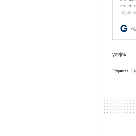
ym/jm/
Etiquetas: