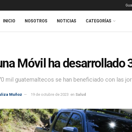
Gua
INICIO
NOSOTROS
NOTICIAS
CATEGORÍAS
na Móvil ha desarrollado 
0 mil guatemaltecos se han beneficiado con las jo
uliza Muñoz
19 de octubre de 2023
en
Salud