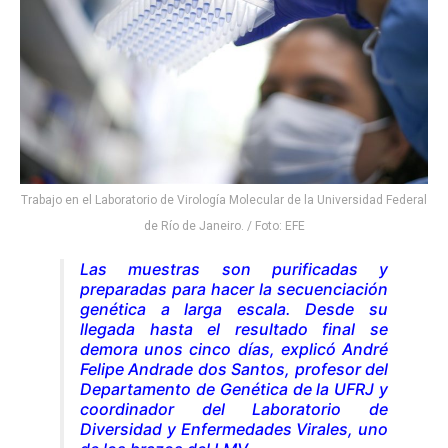
Trabajo en el Laboratorio de Virología Molecular de la Universidad Federal
de Río de Janeiro. / Foto: EFE
Las muestras son purificadas y
preparadas para hacer la secuenciación
genética a larga escala. Desde su
llegada hasta el resultado final se
demora unos cinco días, explicó André
Felipe Andrade dos Santos, profesor del
Departamento de Genética de la UFRJ y
coordinador del Laboratorio de
Diversidad y Enfermedades Virales, uno