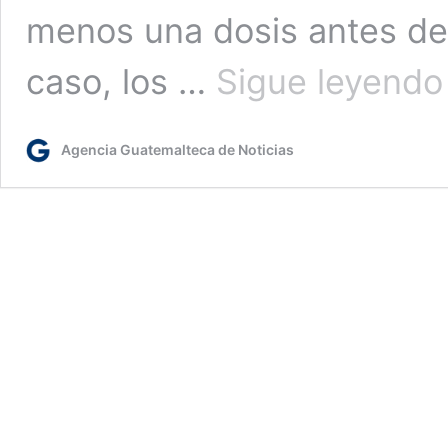
menos una dosis antes de
caso, los …
Sigue leyendo
l
Agencia Guatemalteca de Noticias
e
e