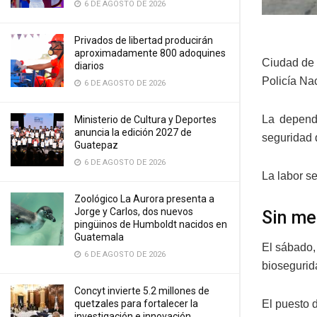
6 DE AGOSTO DE 2026
Privados de libertad producirán
aproximadamente 800 adoquines
Ciudad de 
diarios
Policía Nac
6 DE AGOSTO DE 2026
La depende
Ministerio de Cultura y Deportes
anuncia la edición 2027 de
seguridad d
Guatepaz
6 DE AGOSTO DE 2026
La labor se
Zoológico La Aurora presenta a
Jorge y Carlos, dos nuevos
Sin me
pingüinos de Humboldt nacidos en
Guatemala
El sábado,
6 DE AGOSTO DE 2026
biosegurid
Concyt invierte 5.2 millones de
quetzales para fortalecer la
El puesto d
investigación e innovación