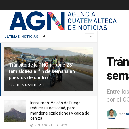
ÚLTIMAS NOTICIAS
Trán
Tránsito de la PNC impone 231
remisiones el fin de semana en
sema
puestos de control
29 DE MARZO DE 2021
Entre lo
por el C
Insivumeh: Volcán de Fuego
reduce su actividad, pero
mantiene explosiones y caída de
por
A
ceniza
6 DE AGOSTO DE 2026