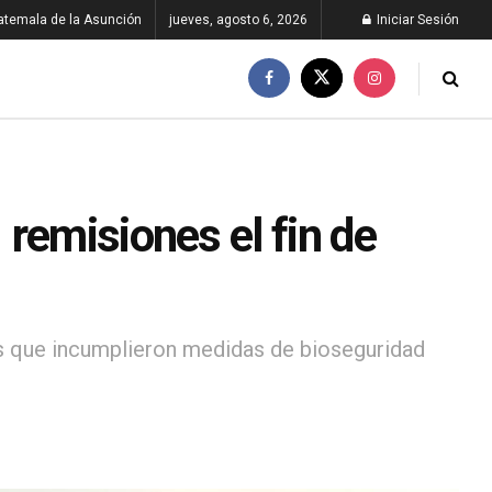
atemala de la Asunción
jueves, agosto 6, 2026
Iniciar Sesión
remisiones el fin de
os que incumplieron medidas de bioseguridad