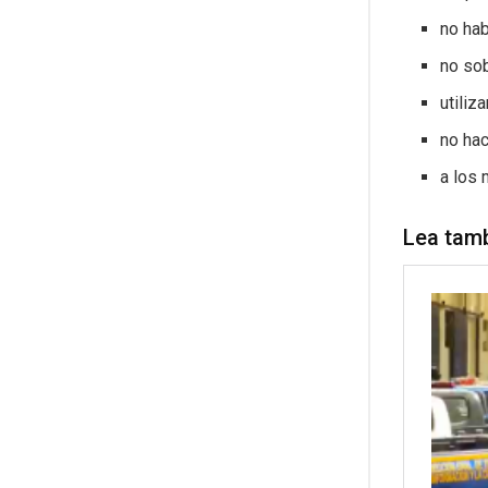
no ha
no sob
utiliz
no hac
a los 
Lea tam