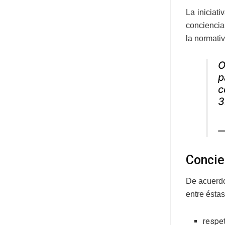
La iniciat
conciencia 
la normativ
O
p
c
3
—
Concie
De acuerdo
entre éstas
respet