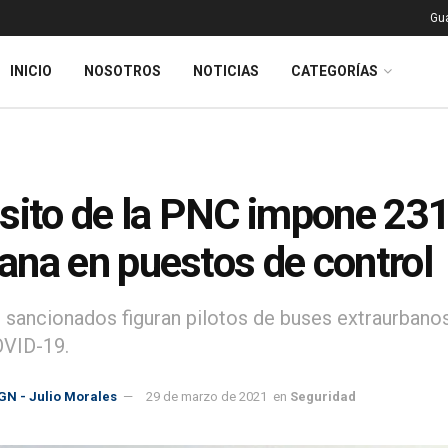
Gu
INICIO
NOSOTROS
NOTICIAS
CATEGORÍAS
sito de la PNC impone 231 
na en puestos de control
s sancionados figuran pilotos de buses extraurban
OVID-19.
GN - Julio Morales
29 de marzo de 2021
en
Seguridad