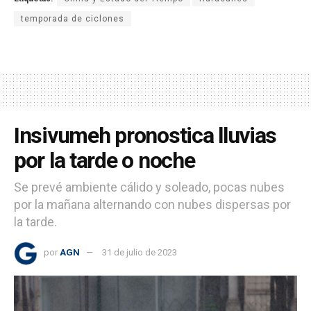
temporada de ciclones
Insivumeh pronostica lluvias
por la tarde o noche
Se prevé ambiente cálido y soleado, pocas nubes
por la mañana alternando con nubes dispersas por
la tarde.
por
AGN
31 de julio de 2023