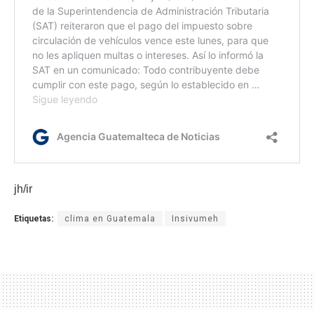
jh/ir
Etiquetas:
clima en Guatemala
Insivumeh