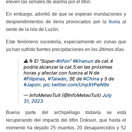
eleven las señales de alarma por el tifón.
En embargo, advirtió de que se esperan inundaciones y
desprendimientos de tierra provocados por la
lluvia
al
oeste de la isla de Luzón.
Este fenómeno sucedería, especialmente en zonas que
ya han sufrido fuertes precipitaciones en los últimos días.
⚠️🌀 El "Súper-
#tifón
"
#Khanun
de cat.4
podría alcanzar la cat.5 en las próximas
horas y afectar con fuerza al N de
#Filipinas
,
#Taiwán
, SE de
#China
y S de
#Japón
.
pic.twitter.com/UnpXtPwN9s
— InfoMeteoTuit (@InfoMeteoTuit)
July
31, 2023
Buena parte del archipiélago todavía se está
recuperando del impacto del tifón Doksuri, que hasta el
momento ha dejado 25 muertos, 20 desaparecidos y 52