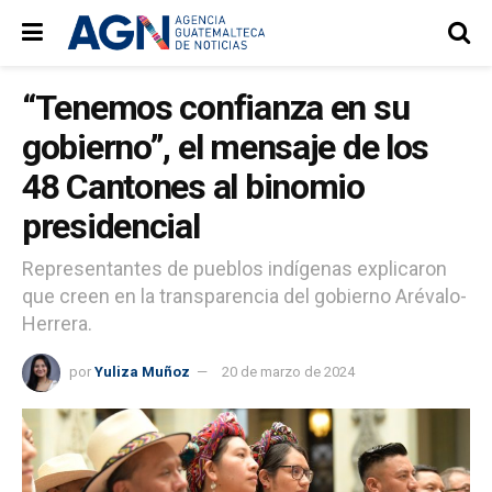
“Tenemos confianza en su
gobierno”, el mensaje de los
48 Cantones al binomio
presidencial
Representantes de pueblos indígenas explicaron
que creen en la transparencia del gobierno Arévalo-
Herrera.
por
Yuliza Muñoz
20 de marzo de 2024