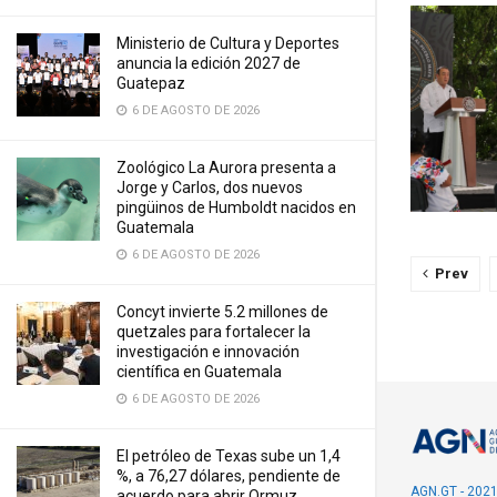
Ministerio de Cultura y Deportes
anuncia la edición 2027 de
Guatepaz
6 DE AGOSTO DE 2026
Zoológico La Aurora presenta a
Jorge y Carlos, dos nuevos
pingüinos de Humboldt nacidos en
Guatemala
6 DE AGOSTO DE 2026
Prev
Concyt invierte 5.2 millones de
quetzales para fortalecer la
investigación e innovación
científica en Guatemala
6 DE AGOSTO DE 2026
El petróleo de Texas sube un 1,4
%, a 76,27 dólares, pendiente de
AGN.GT - 202
acuerdo para abrir Ormuz