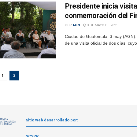
Presidente inicia visit
conmemoración del Fin
POR
AGN
3 DE MAYO DE 2021
Ciudad de Guatemala, 3 may (AGN).- 
de una visita oficial de dos días, cuyo 
1
2
Sitio web desarrollado por:
1
SCSPR