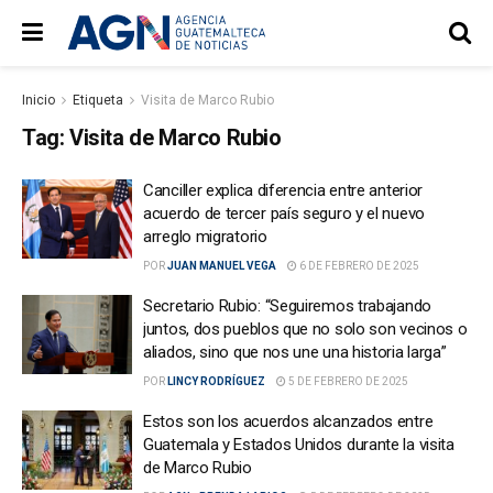
Inicio
Etiqueta
Visita de Marco Rubio
Tag:
Visita de Marco Rubio
Canciller explica diferencia entre anterior
acuerdo de tercer país seguro y el nuevo
arreglo migratorio
POR
JUAN MANUEL VEGA
6 DE FEBRERO DE 2025
Secretario Rubio: “Seguiremos trabajando
juntos, dos pueblos que no solo son vecinos o
aliados, sino que nos une una historia larga”
POR
LINCY RODRÍGUEZ
5 DE FEBRERO DE 2025
Estos son los acuerdos alcanzados entre
Guatemala y Estados Unidos durante la visita
de Marco Rubio