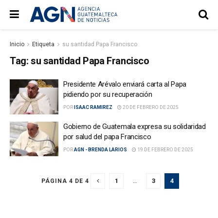
Inicio
Etiqueta
su santidad Papa Francisco
Tag:
su santidad Papa Francisco
Presidente Arévalo enviará carta al Papa
pidiendo por su recuperación
POR
ISAAC RAMIREZ
20 DE FEBRERO DE 2025
Gobierno de Guatemala expresa su solidaridad
por salud del papa Francisco
POR
AGN - BRENDA LARIOS
19 DE FEBRERO DE 2025
1
…
3
4
PÁGINA 4 DE 4