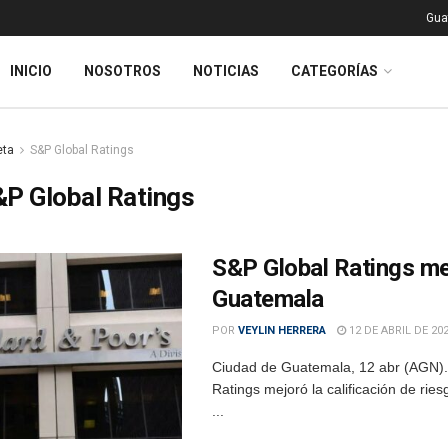
Gua
INICIO
NOSOTROS
NOTICIAS
CATEGORÍAS
eta
S&P Global Ratings
P Global Ratings
S&P Global Ratings mej
Guatemala
POR
VEYLIN HERRERA
12 DE ABRIL DE 20
Ciudad de Guatemala, 12 abr (AGN).-
Ratings mejoró la calificación de ri
...