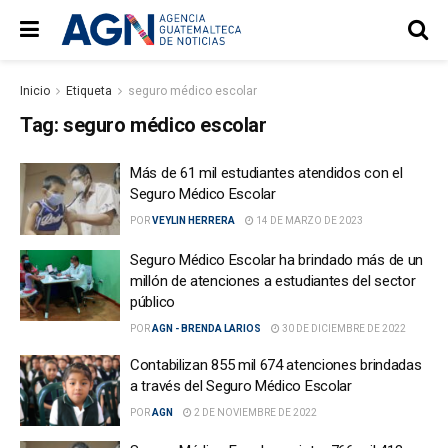
Inicio
Etiqueta
seguro médico escolar
Tag:
seguro médico escolar
Más de 61 mil estudiantes atendidos con el
Seguro Médico Escolar
POR
VEYLIN HERRERA
14 DE MARZO DE 2023
Seguro Médico Escolar ha brindado más de un
millón de atenciones a estudiantes del sector
público
POR
AGN - BRENDA LARIOS
30 DE DICIEMBRE DE 2022
Contabilizan 855 mil 674 atenciones brindadas
a través del Seguro Médico Escolar
POR
AGN
2 DE NOVIEMBRE DE 2022