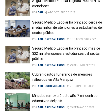
Seguro Médico Escolar registra 766 mil 413
atenciones
POR
AGN
6 DE OCTUBRE DE 2022
Seguro Médico Escolar ha brindado cerca de
medio millón de atenciones a estudiantes del
sector público
POR
AGN - BRENDA LARIOS
3 DE AGOSTO DE 2022
Seguro Médico Escolar ha brindado más de
322 mil atenciones a estudiantes del sector
público
POR
AGN - BRENDA LARIOS
29 DE JUNIO DE 2022
Cubren gastos funerarios de menores
fallecidos en Alta Verapaz
POR
AGN - JULIO MORALES
2 DE JUNIO DE 2022
Mineduc remozará este año 7 mil centros
educativos del país
POR
AGN - BRENDA LARIOS
19 DE MAYO DE 2022