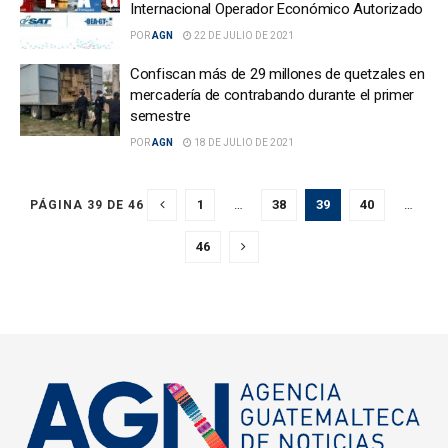
Internacional Operador Económico Autorizado
POR
AGN
22 DE JULIO DE 2021
Confiscan más de 29 millones de quetzales en
mercadería de contrabando durante el primer
semestre
POR
AGN
18 DE JULIO DE 2021
1
…
38
39
40
…
PÁGINA 39 DE 46
46