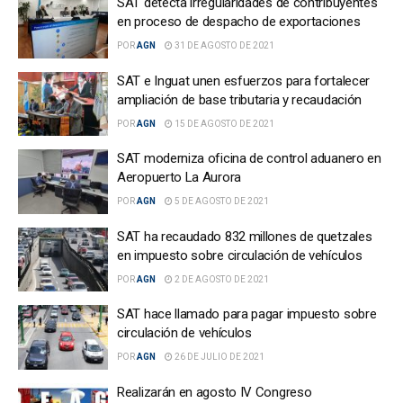
SAT detecta irregularidades de contribuyentes
en proceso de despacho de exportaciones
POR
AGN
31 DE AGOSTO DE 2021
SAT e Inguat unen esfuerzos para fortalecer
ampliación de base tributaria y recaudación
POR
AGN
15 DE AGOSTO DE 2021
SAT moderniza oficina de control aduanero en
Aeropuerto La Aurora
POR
AGN
5 DE AGOSTO DE 2021
SAT ha recaudado 832 millones de quetzales
en impuesto sobre circulación de vehículos
POR
AGN
2 DE AGOSTO DE 2021
SAT hace llamado para pagar impuesto sobre
circulación de vehículos
POR
AGN
26 DE JULIO DE 2021
Realizarán en agosto IV Congreso