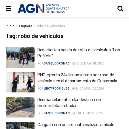
Inicio
Etiqueta
robo de vehículos
Tag:
robo de vehículos
Desarticulan banda de robo de vehículos “Los
Poffets”
POR
DANIEL COROMAC
25 DE MAYO DE 2026
PNC ejecuta 24 allanamientos por robo de
vehículos en el departamento de Guatemala
POR
LINCY RODRÍGUEZ
24 DE ABRIL DE 2026
Desmantelan taller clandestino con
motocicletas robadas
POR
DANIEL COROMAC
9 DE ABRIL DE 2026
Cargado con un arsenal, localizan vehículo