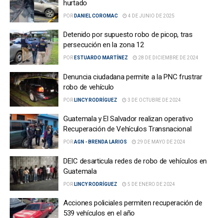
hurtado
POR
DANIEL COROMAC
4 DE JUNIO DE 2025
Detenido por supuesto robo de picop, tras
persecución en la zona 12
POR
ESTUARDO MARTÍNEZ
28 DE DICIEMBRE DE 2024
Denuncia ciudadana permite a la PNC frustrar
robo de vehículo
POR
LINCY RODRÍGUEZ
3 DE OCTUBRE DE 2024
Guatemala y El Salvador realizan operativo
Recuperación de Vehículos Transnacional
POR
AGN - BRENDA LARIOS
29 DE MAYO DE 2024
DEIC desarticula redes de robo de vehículos en
Guatemala
POR
LINCY RODRÍGUEZ
5 DE ENERO DE 2024
Acciones policiales permiten recuperación de
539 vehículos en el año