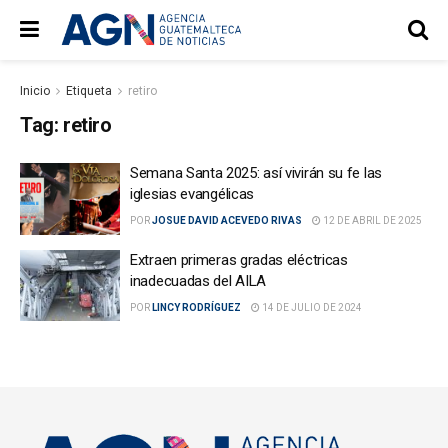
Inicio
Etiqueta
retiro
Tag:
retiro
Semana Santa 2025: así vivirán su fe las
iglesias evangélicas
POR
JOSUE DAVID ACEVEDO RIVAS
12 DE ABRIL DE 2025
Extraen primeras gradas eléctricas
inadecuadas del AILA
POR
LINCY RODRÍGUEZ
14 DE JULIO DE 2024