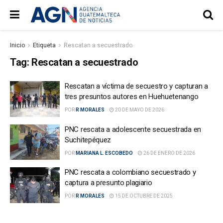
Inicio
Etiqueta
Rescatan a secuestrado
Tag:
Rescatan a secuestrado
Rescatan a víctima de secuestro y capturan a
tres presuntos autores en Huehuetenango
POR
R MORALES
20 DE MAYO DE 2026
PNC rescata a adolescente secuestrada en
Suchitepéquez
POR
MARIANA L. ESCOBEDO
26 DE ENERO DE 2026
PNC rescata a colombiano secuestrado y
captura a presunto plagiario
POR
R MORALES
15 DE OCTUBRE DE 2025