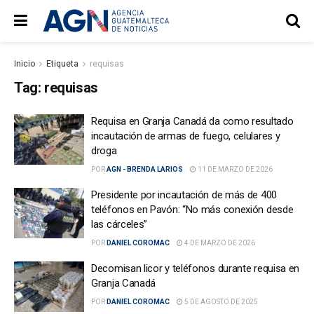
Inicio
Etiqueta
requisas
Tag:
requisas
Requisa en Granja Canadá da como resultado
incautación de armas de fuego, celulares y
droga
POR
AGN - BRENDA LARIOS
11 DE MARZO DE 2026
Presidente por incautación de más de 400
teléfonos en Pavón: “No más conexión desde
las cárceles”
POR
DANIEL COROMAC
4 DE MARZO DE 2026
Decomisan licor y teléfonos durante requisa en
Granja Canadá
POR
DANIEL COROMAC
5 DE AGOSTO DE 2025