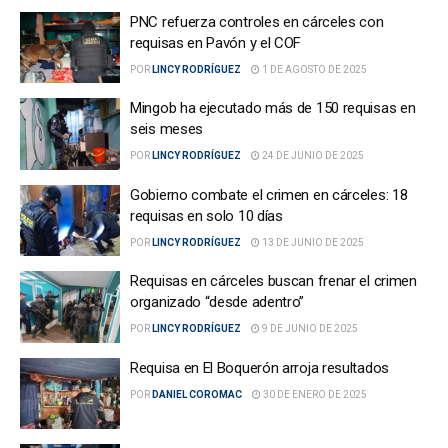
PNC refuerza controles en cárceles con
requisas en Pavón y el COF
POR
LINCY RODRÍGUEZ
1 DE AGOSTO DE 2025
Mingob ha ejecutado más de 150 requisas en
seis meses
POR
LINCY RODRÍGUEZ
24 DE JUNIO DE 2025
Gobierno combate el crimen en cárceles: 18
requisas en solo 10 días
POR
LINCY RODRÍGUEZ
13 DE JUNIO DE 2025
Requisas en cárceles buscan frenar el crimen
organizado “desde adentro”
POR
LINCY RODRÍGUEZ
9 DE JUNIO DE 2025
Requisa en El Boquerón arroja resultados
POR
DANIEL COROMAC
30 DE ENERO DE 2025