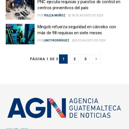
PNC ejecuta requisas y puestos de control en
centros preventivos del país
POR
YULIZA MUÑOZ
18 DE AGOSTO DE 2024
Mingob refuerza seguridad en cárceles con
más de 98 requisas en siete meses
POR
LINCY RODRÍGUEZ
8 DE AGOSTO DE 2024
1
2
3
PÁGINA 1 DE 3