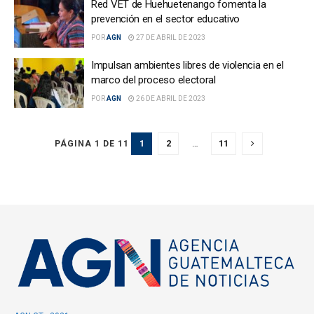
Red VET de Huehuetenango fomenta la
prevención en el sector educativo
POR
AGN
27 DE ABRIL DE 2023
Impulsan ambientes libres de violencia en el
marco del proceso electoral
POR
AGN
26 DE ABRIL DE 2023
1
2
…
11
PÁGINA 1 DE 11