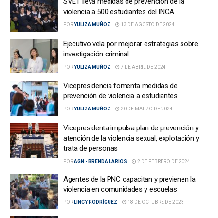
SVET lleva medidas de prevención de la
violencia a 500 estudiantes del INCA
POR
YULIZA MUÑOZ
13 DE AGOSTO DE 2024
Ejecutivo vela por mejorar estrategias sobre
investigación criminal
POR
YULIZA MUÑOZ
7 DE ABRIL DE 2024
Vicepresidencia fomenta medidas de
prevención de violencia a estudiantes
POR
YULIZA MUÑOZ
20 DE MARZO DE 2024
Vicepresidenta impulsa plan de prevención y
atención de la violencia sexual, explotación y
trata de personas
POR
AGN - BRENDA LARIOS
2 DE FEBRERO DE 2024
Agentes de la PNC capacitan y previenen la
violencia en comunidades y escuelas
POR
LINCY RODRÍGUEZ
18 DE OCTUBRE DE 2023