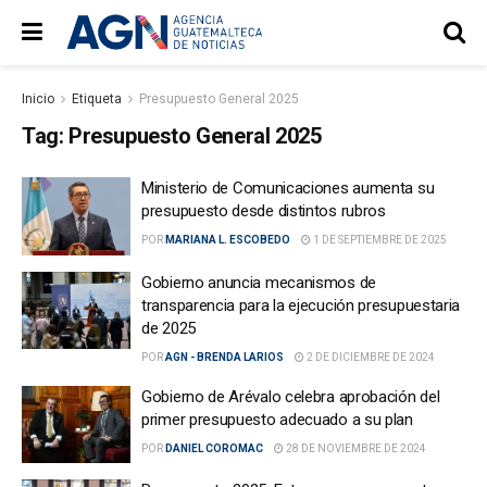
Inicio
Etiqueta
Presupuesto General 2025
Tag:
Presupuesto General 2025
Ministerio de Comunicaciones aumenta su
presupuesto desde distintos rubros
POR
MARIANA L. ESCOBEDO
1 DE SEPTIEMBRE DE 2025
Gobierno anuncia mecanismos de
transparencia para la ejecución presupuestaria
de 2025
POR
AGN - BRENDA LARIOS
2 DE DICIEMBRE DE 2024
Gobierno de Arévalo celebra aprobación del
primer presupuesto adecuado a su plan
POR
DANIEL COROMAC
28 DE NOVIEMBRE DE 2024