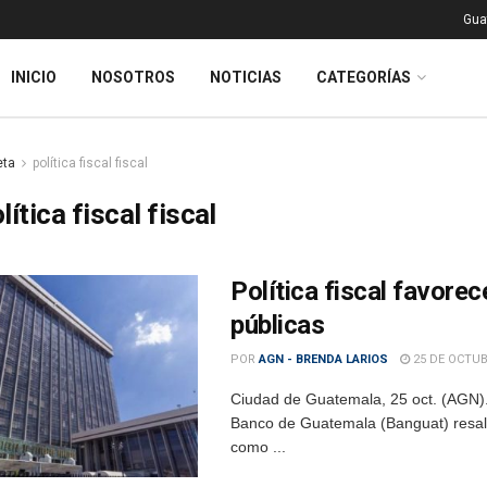
Gua
INICIO
NOSOTROS
NOTICIAS
CATEGORÍAS
eta
política fiscal fiscal
lítica fiscal fiscal
Política fiscal favore
públicas
POR
AGN - BRENDA LARIOS
25 DE OCTUB
Ciudad de Guatemala, 25 oct. (AGN).–
Banco de Guatemala (Banguat) resaltar
como ...