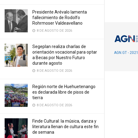
Presidente Arévalo lamenta
fallecimiento de Rodolfo
Rohrmoser Valdeavellano
8 DE AGOSTO DE 2026
Segeplan realiza charlas de
orientación vocacional para optar
AGN.GT - 202
a Becas por Nuestro Futuro
durante agosto
8 DE AGOSTO DE 2026
Región norte de Huehuetenango
es declarada libre de pisos de
tierra
8 DE AGOSTO DE 2026
Finde Cultural: la música, danza y
literatura llenan de cultura este fin
de semana