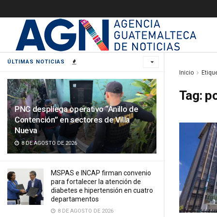
ÚLTIMAS NOTICIAS
Inicio
Etiqu
Tag:
po
PNC despliega operativo “Anillo de
Contención” en sectores de Villa
Nueva
8 DE AGOSTO DE 2026
MSPAS e INCAP firman convenio
para fortalecer la atención de
diabetes e hipertensión en cuatro
departamentos
8 DE AGOSTO DE 2026