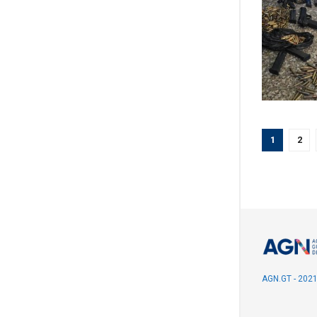
1
2
AGN.GT - 202