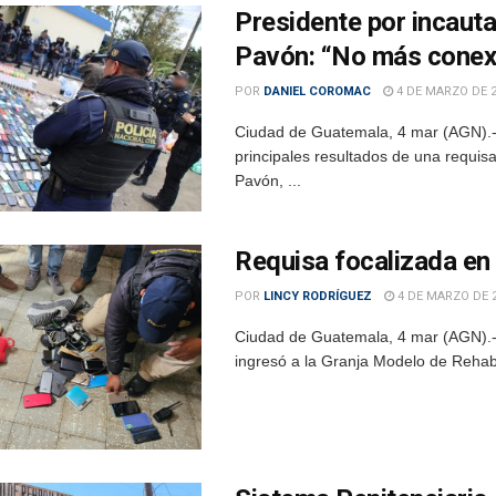
Presidente por incaut
Pavón: “No más conexi
POR
DANIEL COROMAC
4 DE MARZO DE 
Ciudad de Guatemala, 4 mar (AGN).- 
principales resultados de una requis
Pavón, ...
Requisa focalizada en
POR
LINCY RODRÍGUEZ
4 DE MARZO DE 
Ciudad de Guatemala, 4 mar (AGN).- 
ingresó a la Granja Modelo de Rehabil