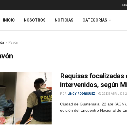
Gu
INICIO
NOSOTROS
NOTICIAS
CATEGORÍAS
eta
Pavón
avón
Requisas focalizadas 
intervenidos, según M
POR
LINCY RODRÍGUEZ
22 DE ABRIL DE 2
Ciudad de Guatemala, 22 abr (AGN).–
edición del Encuentro Nacional de Emp