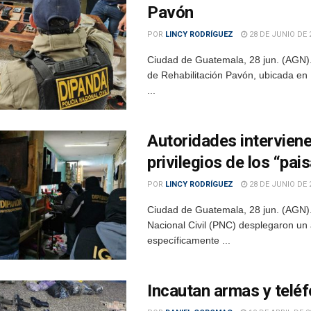
Pavón
POR
LINCY RODRÍGUEZ
28 DE JUNIO DE 
Ciudad de Guatemala, 28 jun. (AGN).
de Rehabilitación Pavón, ubicada en F
...
Autoridades intervien
privilegios de los “pai
POR
LINCY RODRÍGUEZ
28 DE JUNIO DE 
Ciudad de Guatemala, 28 jun. (AGN).
Nacional Civil (PNC) desplegaron un 
específicamente ...
Incautan armas y telé