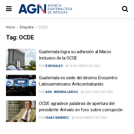
Inicio
Etiqueta
OCDE
Tag:
OCDE
Guatemala logra su adhesión al Marco
Inclusivo de la OCDE
POR
R MORALES
14 DE ENERO DE 2026
Guatemala es sede del décimo Encuentro
Latinoamericano Anticontrabando
POR
AGN - BRENDA LARIOS
6 DE JUNIO DE 2025
OCDE agradece palabras de apertura del
presidente Arévalo en foro sobre corrupción
POR
ISAAC RAMIREZ
26 DE MARZO DE 2025