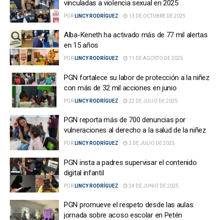
vinculadas a violencia sexual en 2025
POR
LINCY RODRÍGUEZ
13 DE OCTUBRE DE 2025
Alba-Keneth ha activado más de 77 mil alertas
en 15 años
POR
LINCY RODRÍGUEZ
11 DE AGOSTO DE 2025
PGN fortalece su labor de protección a la niñez
con más de 32 mil acciones en junio
POR
LINCY RODRÍGUEZ
22 DE JULIO DE 2025
PGN reporta más de 700 denuncias por
vulneraciones al derecho a la salud de la niñez
POR
LINCY RODRÍGUEZ
2 DE JULIO DE 2025
PGN insta a padres supervisar el contenido
digital infantil
POR
LINCY RODRÍGUEZ
24 DE JUNIO DE 2025
PGN promueve el respeto desde las aulas:
jornada sobre acoso escolar en Petén