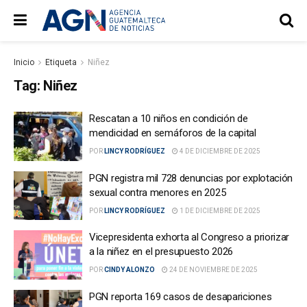
Inicio
Etiqueta
Niñez
Tag:
Niñez
Rescatan a 10 niños en condición de
mendicidad en semáforos de la capital
POR
LINCY RODRÍGUEZ
4 DE DICIEMBRE DE 2025
PGN registra mil 728 denuncias por explotación
sexual contra menores en 2025
POR
LINCY RODRÍGUEZ
1 DE DICIEMBRE DE 2025
Vicepresidenta exhorta al Congreso a priorizar
a la niñez en el presupuesto 2026
POR
CINDY ALONZO
24 DE NOVIEMBRE DE 2025
PGN reporta 169 casos de desapariciones