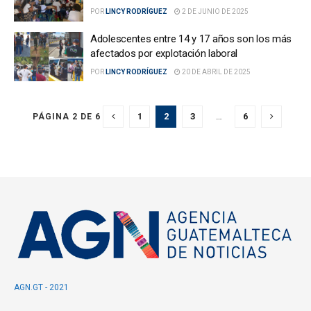
POR
LINCY RODRÍGUEZ
2 DE JUNIO DE 2025
Adolescentes entre 14 y 17 años son los más
afectados por explotación laboral
POR
LINCY RODRÍGUEZ
20 DE ABRIL DE 2025
1
2
3
…
6
PÁGINA 2 DE 6
AGN.GT - 2021