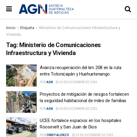
Inicio
Etiqueta
Ministerio de Comunicaciones Infraestructura y
Vivienda
Tag:
Ministerio de Comunicaciones
Infraestructura y Vivienda
Avanza recuperación del km 208 en la ruta
entre Totonicapán y Huehuetenango
POR
AGN
26 DE DICIEMBRE DE 2025
Proyectos de mitigación de riesgos fortalecen
la seguridad habitacional de miles de familias
POR
AGN
26 DE DICIEMBRE DE 2025
UCEE fortalece espacios en los hospitales
Roosevelt y San Juan de Dios
POR
CINDY ALONZO
23 DE DICIEMBRE DE 2025