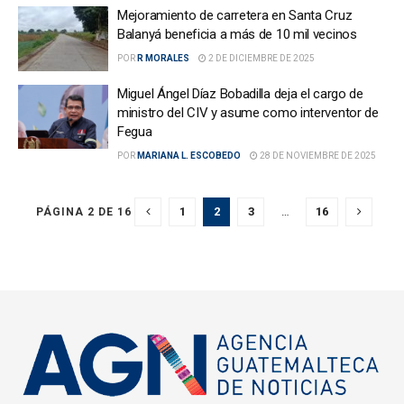
Mejoramiento de carretera en Santa Cruz
Balanyá beneficia a más de 10 mil vecinos
POR
R MORALES
2 DE DICIEMBRE DE 2025
Miguel Ángel Díaz Bobadilla deja el cargo de
ministro del CIV y asume como interventor de
Fegua
POR
MARIANA L. ESCOBEDO
28 DE NOVIEMBRE DE 2025
1
2
3
…
16
PÁGINA 2 DE 16