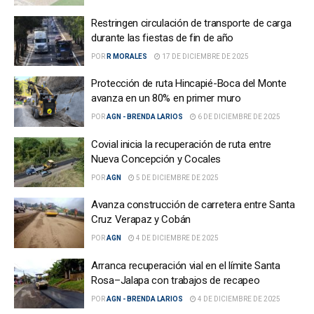
Restringen circulación de transporte de carga
durante las fiestas de fin de año
POR
R MORALES
17 DE DICIEMBRE DE 2025
Protección de ruta Hincapié-Boca del Monte
avanza en un 80% en primer muro
POR
AGN - BRENDA LARIOS
6 DE DICIEMBRE DE 2025
Covial inicia la recuperación de ruta entre
Nueva Concepción y Cocales
POR
AGN
5 DE DICIEMBRE DE 2025
Avanza construcción de carretera entre Santa
Cruz Verapaz y Cobán
POR
AGN
4 DE DICIEMBRE DE 2025
Arranca recuperación vial en el límite Santa
Rosa–Jalapa con trabajos de recapeo
POR
AGN - BRENDA LARIOS
4 DE DICIEMBRE DE 2025