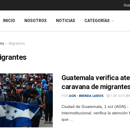
Gua
INICIO
NOSOTROS
NOTICIAS
CATEGORÍAS
eta
Migrantes
igrantes
Guatemala verifica ate
caravana de migrante
POR
AGN - BRENDA LARIOS
1 DE OCTUBR
Ciudad de Guatemala, 1 oct (AGN).- 
interinstitucional, verifica la atenc
que ...